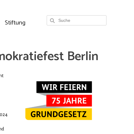
Stiftung
okratiefest Berlin
ht
t
2024
nd