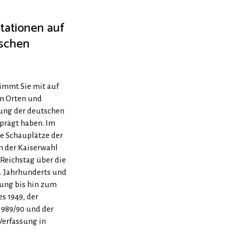
tationen auf
schen
nimmt Sie mit auf
en Orten und
lung der deutschen
prägt haben. Im
e Schauplätze der
n der Kaiserwahl
eichstag über die
. Jahrhunderts und
ung bis hin zum
s 1949, der
1989/90 und der
Verfassung in