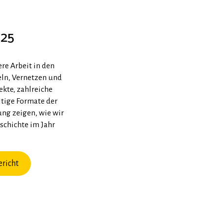
025
re Arbeit in den
eln, Vernetzen und
ekte, zahlreiche
ltige Formate der
ung zeigen, wie wir
schichte im Jahr
richt