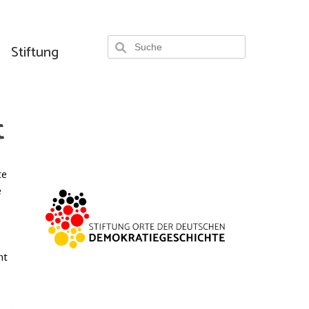
Stiftung
t
te
e
ht