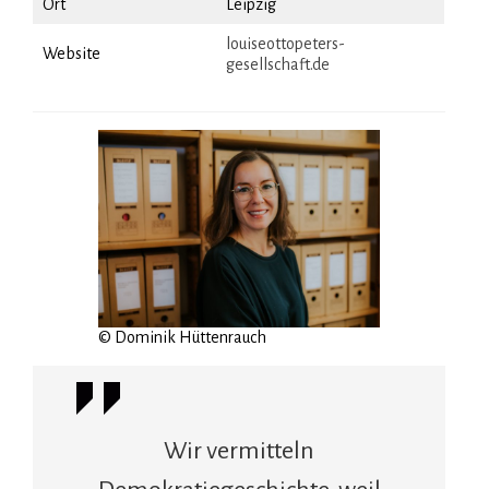
Ort
Leipzig
louiseottopeters-
Website
gesellschaft.de
© Dominik Hüttenrauch
Wir vermitteln