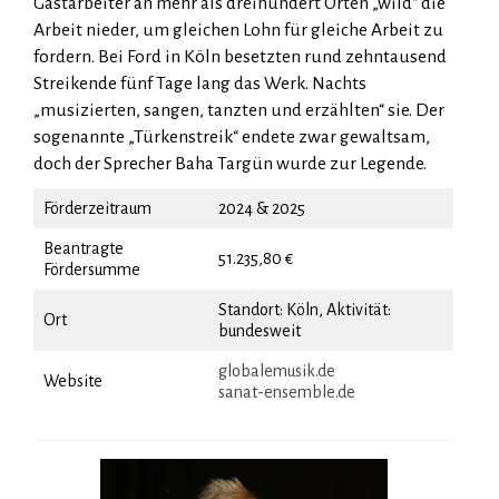
Gastarbeiter an mehr als dreihundert Orten „wild“ die
Arbeit nieder, um gleichen Lohn für gleiche Arbeit zu
fordern. Bei Ford in Köln besetzten rund zehntausend
Streikende fünf Tage lang das Werk. Nachts
„musizierten, sangen, tanzten und erzählten“ sie. Der
sogenannte „Türkenstreik“ endete zwar gewaltsam,
doch der Sprecher Baha Targün wurde zur Legende.
Förderzeitraum
2024 & 2025
Beantragte
51.235,80 €
Fördersumme
Standort: Köln, Aktivität:
Ort
bundesweit
globalemus
ik.de
Website
sanat-ensemble.de