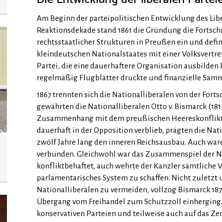
Am Beginn der parteipolitischen Entwicklung des Li
Reaktionsdekade stand 1861 die Gründung die Fortschr
rechtsstaatlicher Strukturen in Preußen ein und defini
kleindeutschen Nationalstaates mit einer Volksvertret
Partei, die eine dauerhaftere Organisation ausbild
regelmäßig Flugblätter druckte und finanzielle Sam
1867 trennten sich die Nationalliberalen von der Forts
gewährten die Nationalliberalen Otto v. Bismarck (181
Zusammenhang mit dem preußischen Heereskonflikt I
dauerhaft in der Opposition verblieb, prägten die N
zwölf Jahre lang den inneren Reichsausbau. Auch war
verbunden. Gleichwohl war das Zusammenspiel der Nat
konfliktbehaftet, auch wehrte der Kanzler sämtliche V
parlamentarisches System zu schaffen. Nicht zuletzt
Nationalliberalen zu vermeiden, vollzog Bismarck 18
Übergang vom Freihandel zum Schutzzoll einherging. 
konservativen Parteien und teilweise auch auf das Ze