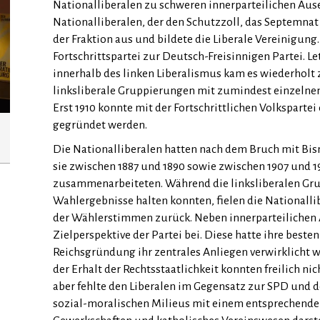
Nationalliberalen zu schweren innerparteilichen Aus
Nationalliberalen, der den Schutzzoll, das Septemnat
der Fraktion aus und bildete die Liberale Vereinigung.
Fortschrittspartei zur Deutsch-Freisinnigen Partei. Let
innerhalb des linken Liberalismus kam es wiederholt z
linksliberale Gruppierungen mit zumindest einzelne
Erst 1910 konnte mit der Fortschrittlichen Volkspartei
gegründet werden.
Die Nationalliberalen hatten nach dem Bruch mit Bis
sie zwischen 1887 und 1890 sowie zwischen 1907 und 
zusammenarbeiteten. Während die linksliberalen Gr
Wahlergebnisse halten konnten, fielen die Nationallib
der Wählerstimmen zurück. Neben innerparteilichen 
Zielperspektive der Partei bei. Diese hatte ihre besten
Reichsgründung ihr zentrales Anliegen verwirklicht 
der Erhalt der Rechtsstaatlichkeit konnten freilich n
aber fehlte den Liberalen im Gegensatz zur SPD und 
sozial-moralischen Milieus mit einem entsprechenden