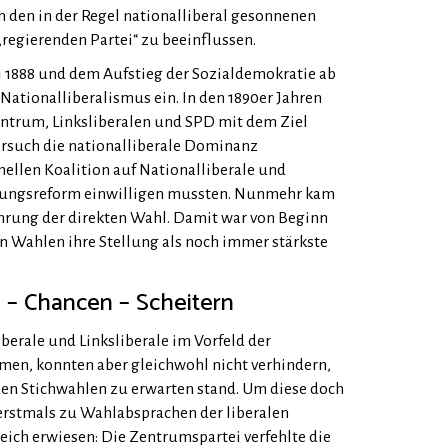
h den in der Regel nationalliberal gesonnenen
egierenden Partei“ zu beeinflussen.
 1888 und dem Aufstieg der Sozialdemokratie ab
Nationalliberalismus ein. In den 1890er Jahren
entrum, Linksliberalen und SPD mit dem Ziel
rsuch die nationalliberale Dominanz
mellen Koalition auf Nationalliberale und
assungsreform einwilligen mussten. Nunmehr kam
hrung der direkten Wahl. Damit war von Beginn
n Wahlen ihre Stellung als noch immer stärkste
 – Chancen – Scheitern
erale und Linksliberale im Vorfeld der
en, konnten aber gleichwohl nicht verhindern,
den Stichwahlen zu erwarten stand. Um diese doch
 erstmals zu Wahlabsprachen der liberalen
reich erwiesen: Die Zentrumspartei verfehlte die