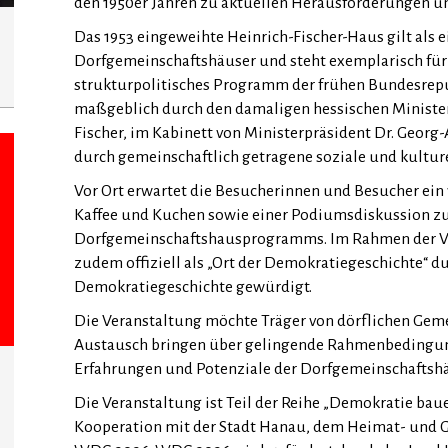
den 1950er Jahren zu aktuellen Herausforderungen un
Das 1953 eingeweihte Heinrich-Fischer-Haus gilt als 
Dorfgemeinschaftshäuser und steht exemplarisch für 
strukturpolitisches Programm der frühen Bundesrepu
maßgeblich durch den damaligen hessischen Minister 
Fischer, im Kabinett von Ministerpräsident Dr. Georg
durch gemeinschaftlich getragene soziale und kulturel
Vor Ort erwartet die Besucherinnen und Besucher ein
Kaffee und Kuchen sowie einer Podiumsdiskussion zu
Dorfgemeinschaftshausprogramms. Im Rahmen der Ve
zudem offiziell als „Ort der Demokratiegeschichte“ du
Demokratiegeschichte gewürdigt.
Die Veranstaltung möchte Träger von dörflichen Geme
Austausch bringen über gelingende Rahmenbedingung
Erfahrungen und Potenziale der Dorfgemeinschaftshäus
Die Veranstaltung ist Teil der Reihe „Demokratie bau
Kooperation mit der Stadt Hanau, dem Heimat- und Ge