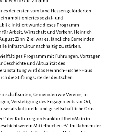
d Ideen für die Zukunft.
eines der ersten vom Land Hessen geförderten
ein ambitioniertes sozial- und
blik. Initiiert wurde dieses Programm
für Arbeit, Wirtschaft und Verkehr, Heinrich
-August Zinn. Ziel war es, ländliche Gemeinden
le Infrastruktur nachhaltig zu stärken.
 vielfältiges Programm mit Führungen, Vorträgen,
r Geschichte und Aktualität des
ranstaltung wird das Heinrich-Fischer-Haus
rch die Stiftung Orte der deutschen
inschaftsorten, Gemeinden wie Vereine, in
en, Verstetigung des Engagements vor Ort,
er als kulturelle und gesellschaftliche Orte.
en!“ der Kulturregion FrankfurtRheinMain in
schichtsverein Mittelbuchen e.V.. Im Rahmen der