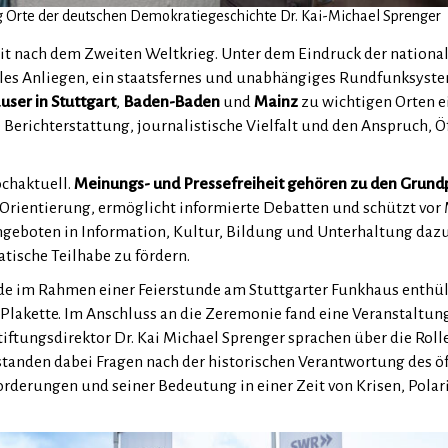
tung Orte der deutschen Demokratiegeschichte Dr. Kai-Michael Sprenger
eit nach dem Zweiten Weltkrieg. Unter dem Eindruck der national
ales Anliegen, ein staatsfernes und unabhängiges Rundfunksyst
ser in Stuttgart
,
Baden-Baden
und
Mainz
zu wichtigen Orten e
Berichterstattung, journalistische Vielfalt und den Anspruch, Öf
ochaktuell.
Meinungs- und Pressefreiheit gehören zu den Grundp
Orientierung, ermöglicht informierte Debatten und schützt vor
geboten in Information, Kultur, Bildung und Unterhaltung dazu
tische Teilhabe zu fördern.
de im Rahmen einer Feierstunde am Stuttgarter Funkhaus enthüll
Plakette. Im Anschluss an die Zeremonie fand eine Veranstaltun
tiftungsdirektor Dr. Kai Michael Sprenger sprachen über die Roll
tanden dabei Fragen nach der historischen Verantwortung des öf
orderungen und seiner Bedeutung in einer Zeit von Krisen, Pola