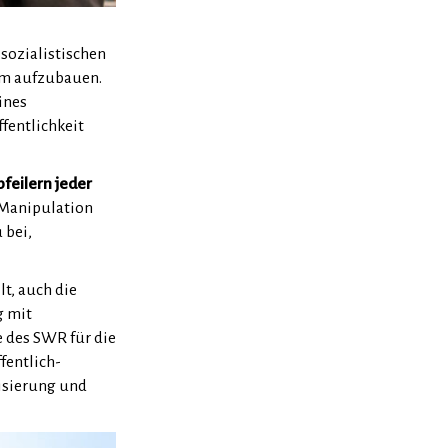
sozialistischen
em aufzubauen.
ines
fentlichkeit
feilern jeder
 Manipulation
 bei,
t, auch die
g mit
e des SWR für die
fentlich-
risierung und