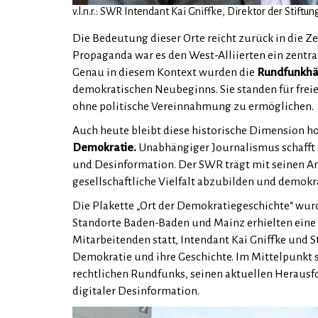
v.l.n.r.: SWR Intendant Kai Gniffke, Direktor der Stif
Die Bedeutung dieser Orte reicht zurück in die Z
Propaganda war es den West-Alliierten ein zentr
Genau in diesem Kontext wurden die
Rundfunkhäu
demokratischen Neubeginns. Sie standen für freie 
ohne politische Vereinnahmung zu ermöglichen.
Auch heute bleibt diese historische Dimension h
Demokratie.
Unabhängiger Journalismus schafft 
und Desinformation. Der SWR trägt mit seinen An
gesellschaftliche Vielfalt abzubilden und demokra
Die Plakette „Ort der Demokratiegeschichte“ wur
Standorte Baden-Baden und Mainz erhielten eine 
Mitarbeitenden statt, Intendant Kai Gniffke und S
Demokratie und ihre Geschichte. Im Mittelpunkt s
rechtlichen Rundfunks, seinen aktuellen Herausf
digitaler Desinformation.