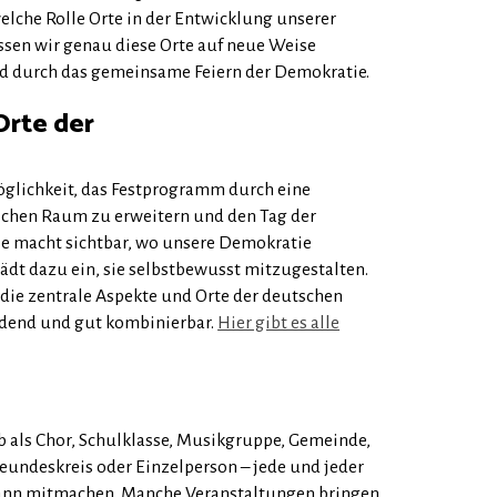
elche Rolle Orte in der Entwicklung unserer
ssen wir genau diese Orte auf neue Weise
d durch das gemeinsame Feiern der Demokratie.
Orte der
öglichkeit, das Festprogramm durch eine
ichen Raum zu erweitern und den Tag der
ie macht sichtbar, wo unsere Demokratie
ädt dazu ein, sie selbstbewusst mitzugestalten.
die zentrale Aspekte und Orte der deutschen
adend und gut kombinierbar.
Hier gibt es alle
b als Chor, Schulklasse, Musikgruppe, Gemeinde,
reundeskreis oder Einzelperson – jede und jeder
ann mitmachen. Manche Veranstaltungen bringen