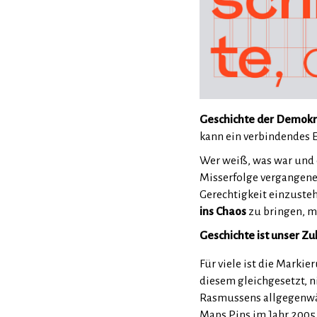
Geschichte der Demokr
kann ein verbindendes E
Wer weiß, was war und 
Misserfolge vergangener
Gerechtigkeit einzusteh
ins Chaos
zu bringen, m
Geschichte ist unser Z
Für viele ist die Markie
diesem gleichgesetzt, ni
Rasmussens allgegenwä
Maps Pins im Jahr 2005