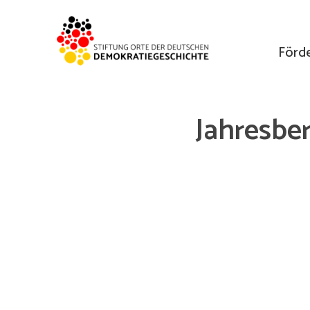
Förd
Jahresbe