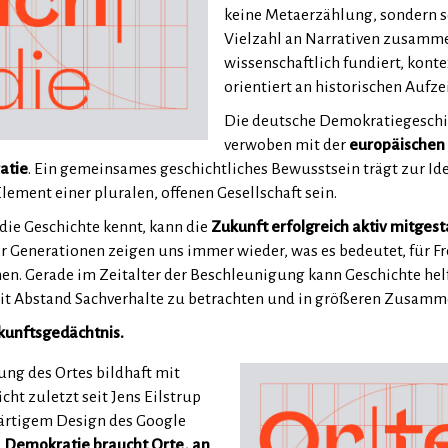
keine Metaerzählung, sondern se
Vielzahl an Narrativen zusamme
wissenschaftlich fundiert, konte
orientiert an historischen Aufz
Die deutsche Demokratiegeschic
verwoben mit der
europäischen
atie
. Ein gemeinsames geschichtliches Bewusstsein trägt zur Id
lement einer pluralen, offenen Gesellschaft sein.
die Geschichte kennt, kann die
Zukunft erfolgreich aktiv mitgest
 Generationen zeigen uns immer wieder, was es bedeutet, für Fre
en. Gerade im Zeitalter der Beschleunigung kann Geschichte hel
it Abstand Sachverhalte zu betrachten und in größeren Zusam
ukunftsgedächtnis.
rung des Ortes bildhaft mit
cht zuletzt seit Jens Eilstrup
rtigem Design des Google
.
Demokratie braucht Orte, an