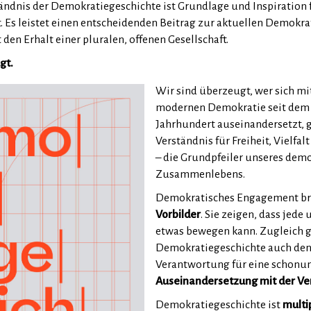
tändnis der Demokratiegeschichte ist Grundlage und Inspiration
 Es leistet einen entscheidenden Beitrag zur aktuellen Demokra
den Erhalt einer pluralen, offenen Gesellschaft.
gt.
Wir sind überzeugt, wer sich mi
modernen Demokratie seit dem 
Jahrhundert auseinandersetzt, g
Verständnis für Freiheit, Vielfal
– die Grundpfeiler unseres dem
Zusammenlebens.
Demokratisches Engagement b
Vorbilder
. Sie zeigen, dass jede
etwas bewegen kann. Zugleich g
Demokratiegeschichte auch den
Verantwortung für eine schonu
Auseinandersetzung mit der V
Demokratiegeschichte ist
multi