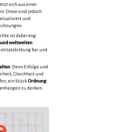
tzt sich aus einer
n. Diese sind jedoch
xtualisiert und
eichnungen.
hte ist dabei eng
 und weltweiten
entitätsbildung bei und
alten
. Denn Erfolge und
iheit, Gleichheit und
fen, ein Stück
Ordnung
menhängen zu denken.