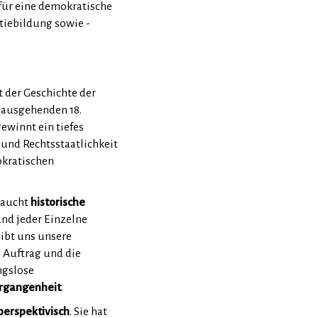
 für eine demokratische
tiebildung sowie -
t der Geschichte der
ausgehenden 18.
ewinnt ein tiefes
t und Rechtsstaatlichkeit
okratischen
raucht
historische
 und jeder Einzelne
ibt uns unsere
 Auftrag und die
ngslose
ergangenheit
.
perspektivisch
. Sie hat