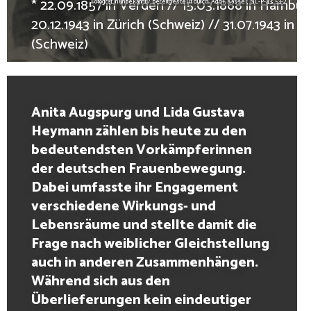
* 22.09.1857 in Verden // 15.03.1868 in Hambur
Fotograf*in unbekannt / bereitgestellt durch: AddF Kassel, NL-P-43; 53-2
20.12.1943 in Zürich (Schweiz) // 31.07.1943 in Z
(Schweiz)
Anita Augspurg und Lida Gustava
Heymann zählen bis heute zu den
bedeutendsten Vorkämpferinnen
der deutschen Frauenbewegung.
Dabei umfasste ihr Engagement
verschiedene Wirkungs- und
Lebensräume und stellte damit die
Frage nach weiblicher Gleichstellung
auch in anderen Zusammenhängen.
Während sich aus den
Überlieferungen kein eindeutiger