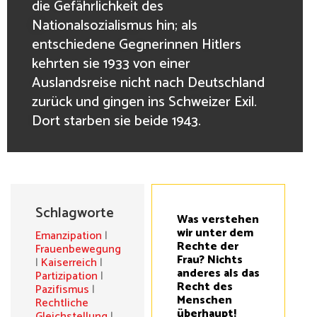
die Gefährlichkeit des
Nationalsozialismus hin; als
entschiedene Gegnerinnen Hitlers
kehrten sie 1933 von einer
Auslandsreise nicht nach Deutschland
zurück und gingen ins Schweizer Exil.
Dort starben sie beide 1943.
Schlagworte
Was verstehen
wir unter dem
Emanzipation
|
Rechte der
Frauenbewegung
Frau? Nichts
|
Kaiserreich
|
anderes als das
Partizipation
|
Recht des
Pazifismus
|
Menschen
Rechtliche
überhaupt!
Gleichstellung
|