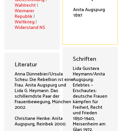
Wahlrecht
|
Anita Augspurg
Weimarer
1897
Republik
|
Weltkrieg
|
Widerstand NS
Schriften
Literatur
Lida Gustava
Anna Dünnebier/Ursula
Heymann/Anita
Scheu: Die Rebellion ist eine
Augspurg:
Frau. Anita Augspurg und
Erlebtes –
Lida G. Heymann. Das
Erschautes:
schillerndste Paar der
deutsche Frauen
Frauenbewegung, München
kämpfen für
2002.
Freiheit, Recht
und Frieden
Christiane Henke: Anita
1850-1940,
Augspurg, Reinbek 2000.
Meisenheim am
Glan 1972.