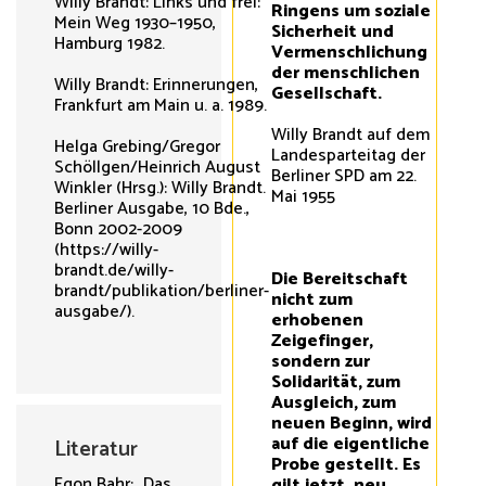
Willy Brandt: Links und frei:
Ringens um soziale
Mein Weg 1930–1950,
Sicherheit und
Hamburg 1982.
Vermenschlichung
der menschlichen
Willy Brandt: Erinnerungen,
Gesellschaft.
Frankfurt am Main u. a. 1989.
Willy Brandt auf dem
Helga Grebing/Gregor
Landesparteitag der
Schöllgen/Heinrich August
Berliner SPD am 22.
Winkler (Hrsg.): Willy Brandt.
Mai 1955
Berliner Ausgabe, 10 Bde.,
Bonn 2002-2009
(https://willy-
brandt.de/willy-
Die Bereitschaft
brandt/publikation/berliner-
nicht zum
ausgabe/).
erhobenen
Zeigefinger,
sondern zur
Solidarität, zum
Ausgleich, zum
neuen Beginn, wird
auf die eigentliche
Literatur
Probe gestellt. Es
Egon Bahr: „Das
gilt jetzt, neu