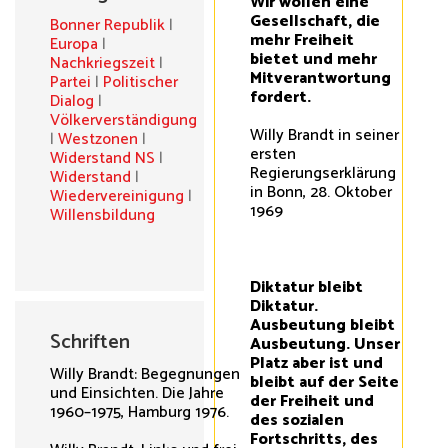
Wir wollen eine
Gesellschaft, die
Bonner Republik
|
mehr Freiheit
Europa
|
bietet und mehr
Nachkriegszeit
|
Mitverantwortung
Partei
|
Politischer
fordert.
Dialog
|
Völkerverständigung
Willy Brandt in seiner
|
Westzonen
|
ersten
Widerstand NS
|
Regierungserklärung
Widerstand
|
in Bonn, 28. Oktober
Wiedervereinigung
|
1969
Willensbildung
Diktatur bleibt
Diktatur.
Ausbeutung bleibt
Schriften
Ausbeutung. Unser
Platz aber ist und
Willy Brandt: Begegnungen
bleibt auf der Seite
und Einsichten. Die Jahre
der Freiheit und
1960–1975, Hamburg 1976.
des sozialen
Fortschritts, des