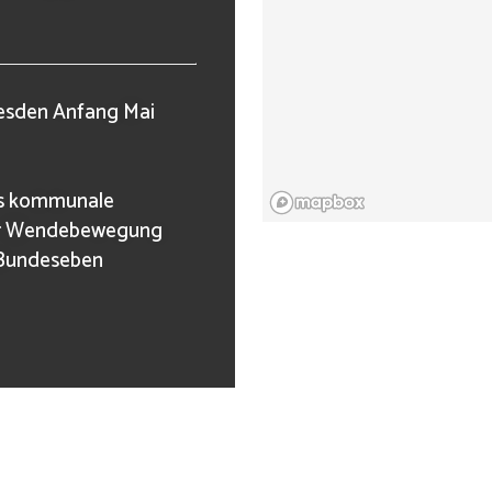
resden Anfang Mai
das kommunale
der Wendebewegung
 Bundeseben