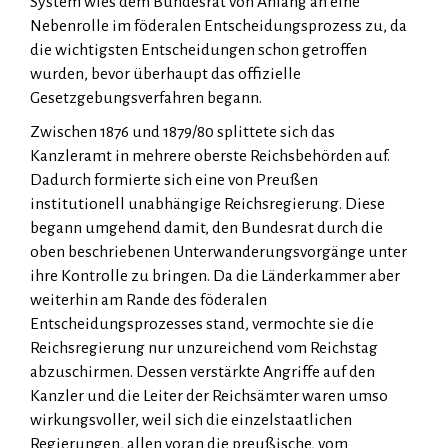
System wies dem Bundesrat von Anfang an eine
Nebenrolle im föderalen Ent­schei­dungsprozess zu, da
die wichtigsten Entschei­dun­gen schon getroffen
wurden, bevor überhaupt das offizielle
Gesetzgebungsverfahren begann.
Zwischen 1876 und 1879/80 splittete sich das
Kanzleramt in mehrere oberste Reichsbehörden auf.
Dadurch formierte sich eine von Preußen
institutionell unabhängige Reichsregierung. Diese
begann umgehend damit, den Bundesrat durch die
oben beschriebenen Unterwanderungsvorgänge unter
ihre Kont­rolle zu bringen. Da die Länderkammer aber
weiterhin am Rande des föderalen
Entscheidungsprozesses stand, vermochte sie die
Reichsregierung nur unzureichend vom Reichstag
abzuschirmen. Dessen verstärkte Angriffe auf den
Kanzler und die Leiter der Reichsämter waren umso
wirkungsvoller, weil sich die einzelstaatlichen
Regierungen, allen voran die preußische, vom