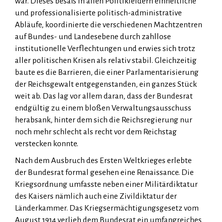
war. Dieses besaß in allen Politikfeldern einheitliche
und professionalisierte politisch-administrative
Abläufe, koordinierte die verschiedenen Machtzentren
auf Bundes- und Landesebene durch zahllose
institutionelle Verflechtungen und erwies sich trotz
aller politischen Krisen als relativ stabil. Gleichzeitig
baute es die Barrieren, die einer Parlamentarisierung
der Reichsgewalt entgegenstanden, ein ganzes Stück
weit ab. Das lag vor allem daran, dass der Bundesrat
endgültig zu einem bloßen Verwaltungsausschuss
herabsank, hinter dem sich die Reichsregierung nur
noch mehr schlecht als recht vor dem Reichstag
verstecken konnte.
Nach dem Ausbruch des Ersten Weltkrieges erlebte
der Bundesrat formal gesehen eine Renaissance. Die
Kriegsordnung umfasste neben einer Militärdiktatur
des Kaisers nämlich auch eine Zivildiktatur der
Länderkammer. Das Kriegsermächtigungsgesetz vom
August 1914 verlieh dem Bundesrat ein umfangreiches